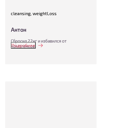
cleansing, weightLoss
Антон
Сбросил 22кг и избавился от
Подробнее
комплексов