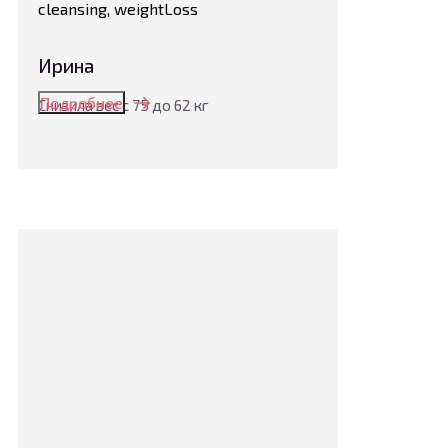
cleansing, weightLoss
Ирина
Подробнее
Снизила вес с 75 до 62 кг