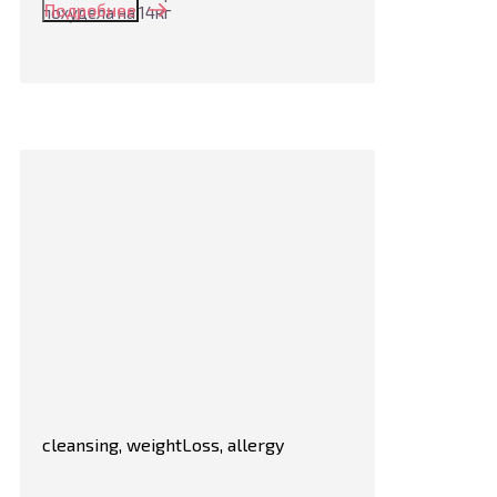
Подробнее
похудела на 14кг
cleansing, weightLoss, allergy