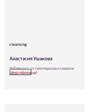
cleansing
Анастасия Ушакова
Избавилась от гипотериоза и снизила
Подробнее
дозу гормонов