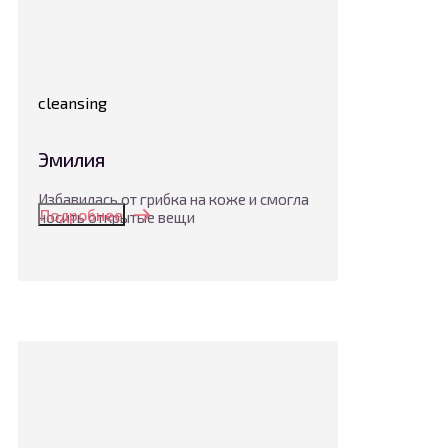
cleansing
Эмилия
Избавилась от грибка на коже и смогла
Подробнее
носить открытые вещи