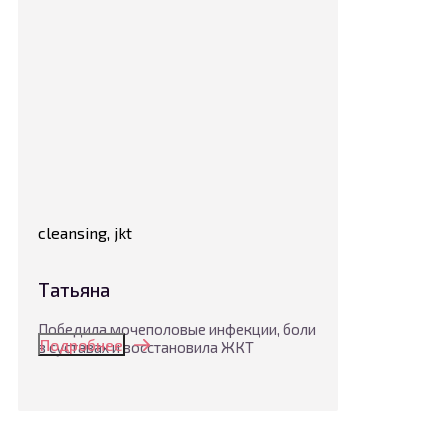
cleansing, jkt
Татьяна
Победила мочеполовые инфекции, боли
Подробнее
в суставах и восстановила ЖКТ