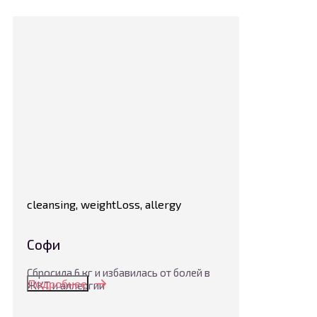
cleansing, weightLoss, allergy
Софи
Сбросила 6 кг и избавилась от болей в
Подробнее
ЖКТ и аллергии